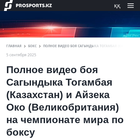
ққ
ГЛАВНАЯ
БОКС
ПОЛНОЕ ВИДЕО БОЯ САГЫНДЫКА ТОГАМБАЯ (КАЗАХСТАН) 
5 сентября 2025
Полное видео боя
Сагындыка Тогамбая
(Казахстан) и Айзека
Око (Великобритания)
на чемпионате мира по
боксу