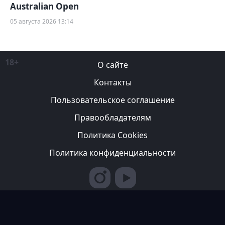
Australian Open
05 августа 2026 13:14
18+
О сайте
Контакты
Пользовательское соглашение
Правообладателям
Политика Cookies
Политика конфиденциальности
Редакция вправе не вступать в переписку с авторами, не
возвращать фотографии и не рецензировать рукописи. За
содержание рекламных публикаций ответственность несет
рекламодатель. Редакция не всегда разделяет мнение авторов.