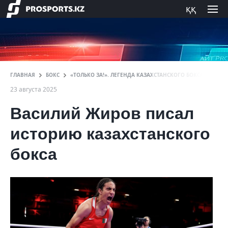
ққ
ГЛАВНАЯ
БОКС
«ТОЛЬКО ЗА!». ЛЕГЕНДА КАЗАХСТАНСКОГО БОКСА О ПРИ
23 августа 2025
Василий Жиров писал
историю казахстанского
бокса