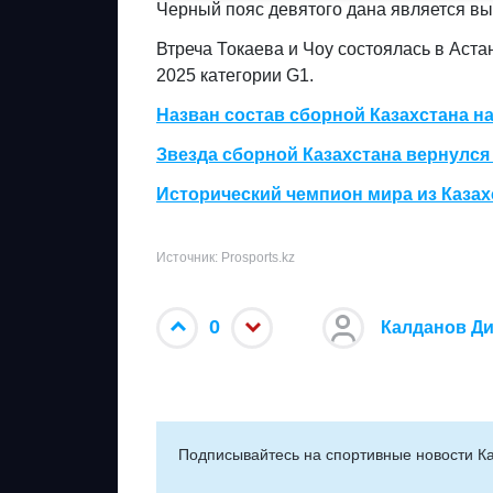
Черный пояс девятого дана является вы
Втреча Токаева и Чоу состоялась в Аст
2025 категории G1.
Назван состав сборной Казахстана н
Звезда сборной Казахстана вернулс
Исторический чемпион мира из Казахс
Источник: Prosports.kz
0
Калданов Д
Подписывайтесь на cпортивные новости Ка