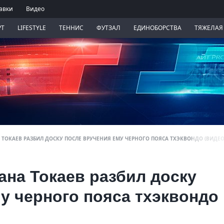
авки
Видео
РТ
LIFESTYLE
ТЕННИС
ФУТЗАЛ
ЕДИНОБОРСТВА
ТЯЖЕЛАЯ
 ТОКАЕВ РАЗБИЛ ДОСКУ ПОСЛЕ ВРУЧЕНИЯ ЕМУ ЧЕРНОГО ПОЯСА ТХЭКВОНДО (ВИДЕО
ана Токаев разбил доску
у черного пояса тхэквондо