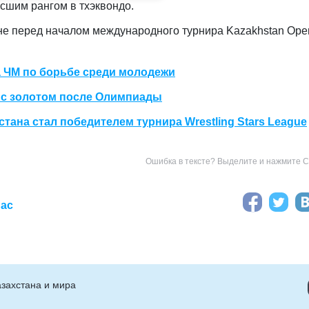
сшим рангом в тхэквондо.
ане перед началом международного турнира Kazakhstan Ope
а ЧМ по борьбе среди молодежи
я с золотом после Олимпиады
тана стал победителем турнира Wrestling Stars League
Ошибка в тексте? Выделите и нажмите Ct
иас
захстана и мира