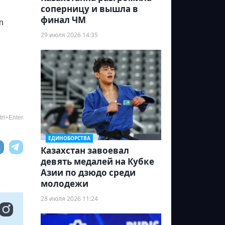
соперницу и вышла в
финал ЧМ
n
29 июля 2026 14:35
rl+Enter
ЕДИНОБОРСТВА
Казахстан завоевал
девять медалей на Кубке
Азии по дзюдо среди
молодежи
28 июля 2026 11:24