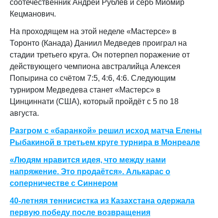
соотечественник Андрей Рублёв и серб Миомир
Кецманович.
На проходящем на этой неделе «Мастерсе» в
Торонто (Канада) Даниил Медведев проиграл на
стадии третьего круга. Он потерпел поражение от
действующего чемпиона австралийца Алексея
Попырина со счётом 7:5, 4:6, 4:6. Следующим
турниром Медведева станет «Мастерс» в
Цинциннати (США), который пройдёт с 5 по 18
августа.
Разгром с «баранкой» решил исход матча Елены
Рыбакиной в третьем круге турнира в Монреале
«Людям нравится идея, что между нами
напряжение. Это продаётся». Алькарас о
соперничестве с Синнером
40-летняя теннисистка из Казахстана одержала
первую победу после возвращения