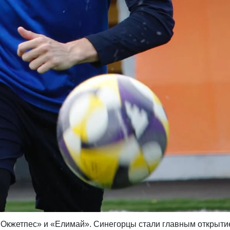
 «Окжетпес» и «Елимай». Синегорцы стали главным открыт