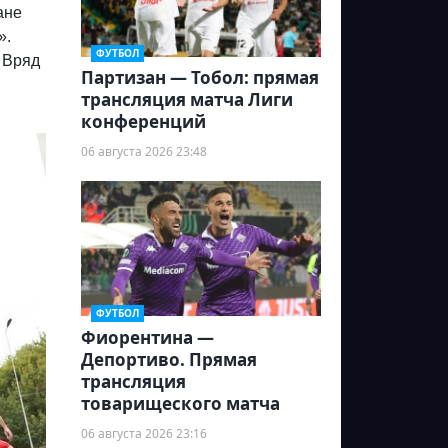
ане
».
ФУТБОЛ
. Вряд
Партизан — Тобол: прямая
трансляция матча Лиги
конференций
06 августа 2026 23:48
ФУТБОЛ
Фиорентина —
Депортиво. Прямая
трансляция
товарищеского матча
06 августа 2026 23:16