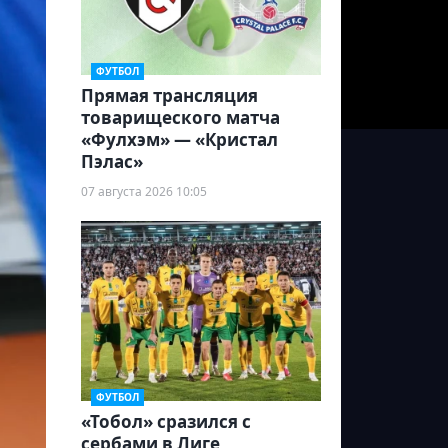
ФУТБОЛ
Прямая трансляция
товарищеского матча
«Фулхэм» — «Кристал
Пэлас»
07 августа 2026 10:05
ФУТБОЛ
«Тобол» сразился с
сербами в Лиге