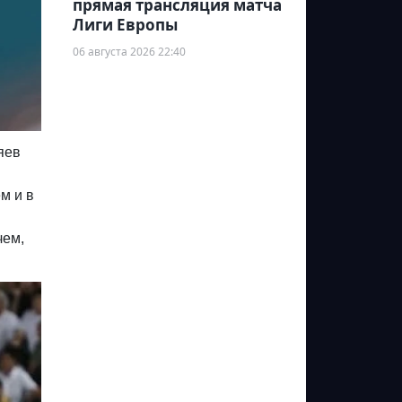
прямая трансляция матча
Лиги Европы
06 августа 2026 22:40
яев
й
м и в
чем,