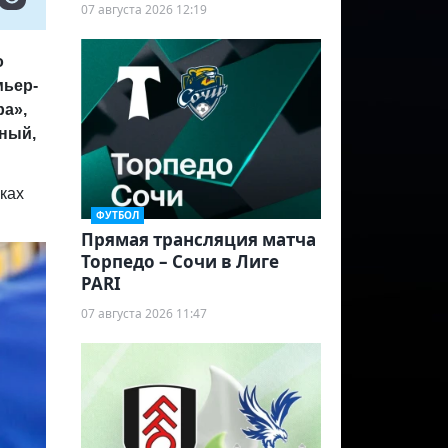
07 августа 2026 12:19
о
мьер-
ра»,
нный,
ках
ФУТБОЛ
Прямая трансляция матча
Торпедо – Сочи в Лиге
PARI
07 августа 2026 11:47