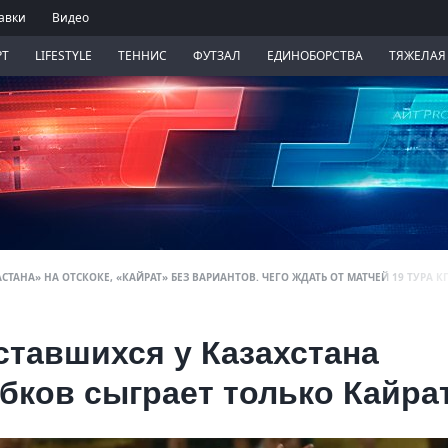
авки
Видео
РТ
LIFESTYLE
ТЕННИС
ФУТЗАЛ
ЕДИНОБОРСТВА
ТЯЖЕЛАЯ
СТАНА» НА ОТСКОКЕ, «КАЙРАТ» БЕЗ ВАРИАНТОВ. ЧЕГО ЖДАТЬ ОТ МАТЧЕЙ 19 ТУРА КП
оставшихся у Казахстана
бков сыграет только Кайра