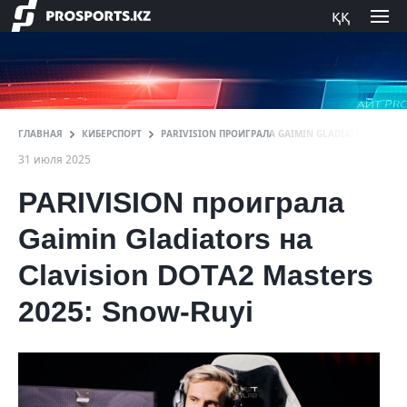
ққ
ГЛАВНАЯ
КИБЕРСПОРТ
PARIVISION ПРОИГРАЛА GAIMIN GLADIATORS И У
31 июля 2025
PARIVISION проиграла
Gaimin Gladiators на
Clavision DOTA2 Masters
2025: Snow-Ruyi