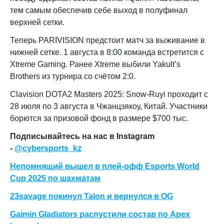
тем самым обеспечив себе выход в полуфинал
верхней сетки.
Теперь PARIVISION предстоит матч за выживание в
нижней сетке. 1 августа в 8:00 команда встретится с
Xtreme Gaming. Ранее Xtreme выбили Yakult’s
Brothers из турнира со счётом 2:0.
Clavision DOTA2 Masters 2025: Snow-Ruyi проходит с
28 июля по 3 августа в Чжанцзякоу, Китай. Участники
борются за призовой фонд в размере $700 тыс.
Подписывайтесь на нас в Instagram
-
@cybersports_kz
Непомнящий вышел в плей-офф Esports World
Cup 2025 по шахматам
23savage покинул Talon и вернулся в OG
Gaimin Gladiators распустили состав по Apex