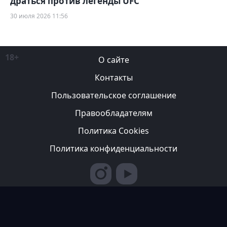
драться против легенды UFC
30 июля 2026 11:56
18+
О сайте
Контакты
Пользовательское соглашение
Правообладателям
Политика Cookies
Политика конфиденциальности
Редакция вправе не вступать в переписку с авторами, не
возвращать фотографии и не рецензировать рукописи. За
содержание рекламных публикаций ответственность несет
рекламодатель. Редакция не всегда разделяет мнение авторов.