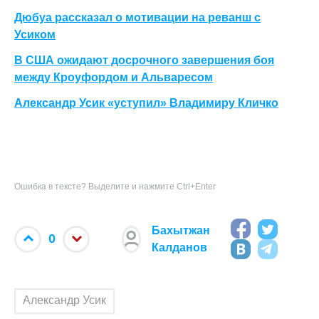
Дюбуа рассказал о мотивации на реванш с
Усиком
В США ожидают досрочного завершения боя
между Кроуфордом и Альваресом
Александр Усик «уступил» Владимиру Кличко
Ошибка в тексте? Выделите и нажмите Ctrl+Enter
Бахытжан
0
Калданов
Александр Усик