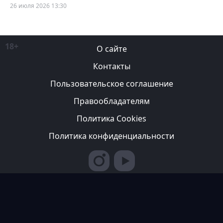
26 июля 2026 13:30
18+
О сайте
Контакты
Пользовательское соглашение
Правообладателям
Политика Cookies
Политика конфиденциальности
Редакция вправе не вступать в переписку с авторами, не
возвращать фотографии и не рецензировать рукописи. За
содержание рекламных публикаций ответственность несет
рекламодатель. Редакция не всегда разделяет мнение авторов.
© 2007-2026 ТОО ИА «Казахстан Спортивный»