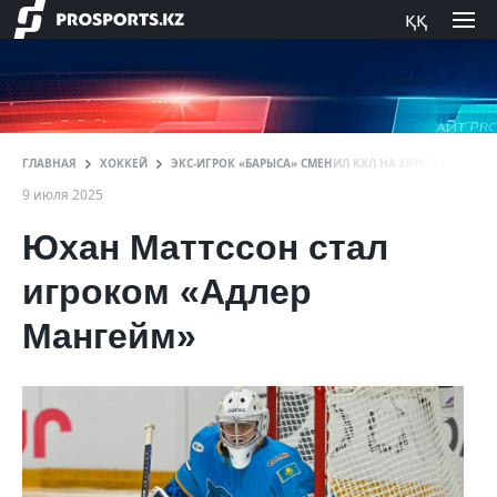
ққ
ГЛАВНАЯ
ХОККЕЙ
ЭКС-ИГРОК «БАРЫСА» СМЕНИЛ КХЛ НА ЕВРОПЕЙСКУЮ 
9 июля 2025
Юхан Маттссон стал
игроком «Адлер
Мангейм»