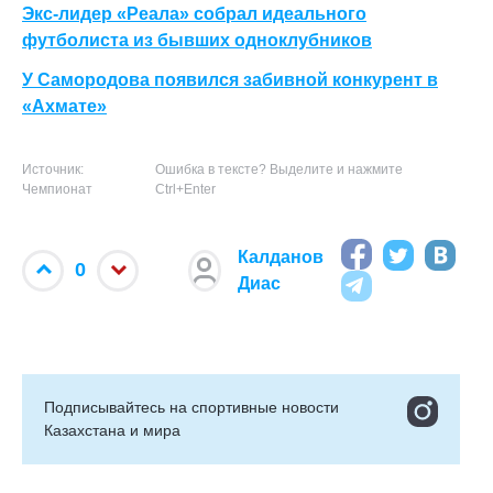
Экс-лидер «Реала» собрал идеального
футболиста из бывших одноклубников
У Самородова появился забивной конкурент в
«Ахмате»
Источник:
Ошибка в тексте? Выделите и нажмите
Чемпионат
Ctrl+Enter
Калданов
0
Диас
Подписывайтесь на cпортивные новости
Казахстана и мира