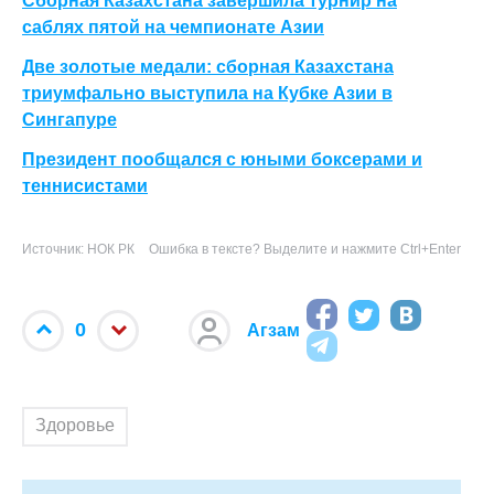
Сборная Казахстана завершила турнир на
саблях пятой на чемпионате Азии
Две золотые медали: сборная Казахстана
триумфально выступила на Кубке Азии в
Сингапуре
Президент пообщался с юными боксерами и
теннисистами
Источник: НОК РК
Ошибка в тексте? Выделите и нажмите Ctrl+Enter
0
Агзам
Здоровье