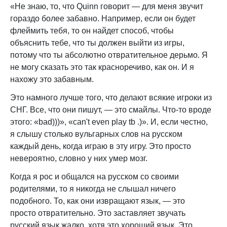
«
Не знаю, то, что Quinn говорит
—
для меня звучит
гораздо более забавно. Например, если он будет
флеймить тебя, то он найдет способ, чтобы
объяснить тебе, что ты должен выйти из игры,
потому что ты абсолютно отвратительное дерьмо. Я
не могу сказать это так красноречиво, как он. И я
нахожу это забавным.
Это намного лучше того, что делают всякие игроки из
СНГ. Все, что они пишут, — это смайлы. Что-то вроде
этого: «bad)))», «can't even play tb .)». И, если честно,
я слышу столько вульгарных слов на русском
каждый день, когда играю в эту игру. Это просто
невероятно, словно у них умер мозг.
Когда я рос и общался на русском со своими
родителями, то я никогда не слышал ничего
подобного. То, как они извращают язык, — это
просто отвратительно. Это заставляет звучать
русский язык жалко, хотя это хороший язык. Это