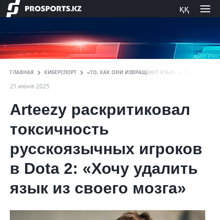
ққ
ГЛАВНАЯ
КИБЕРСПОРТ
«ТО, КАК ОНИ ИЗВРАЩАЮТ ЯЗЫК, — ЭТО ПРОСТО 
21 июня 2025
Arteezy раскритиковал
токсичность
русскоязычных игроков
в Dota 2: «Хочу удалить
язык из своего мозга»