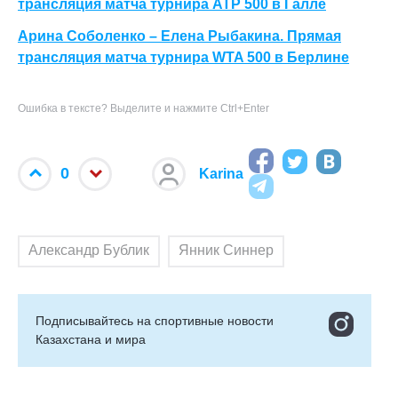
трансляция матча турнира АТР 500 в Галле
Арина Соболенко – Елена Рыбакина. Прямая
трансляция матча турнира WTA 500 в Берлине
Ошибка в тексте? Выделите и нажмите Ctrl+Enter
0
Karina
Александр Бублик
Янник Синнер
Подписывайтесь на cпортивные новости
Казахстана и мира