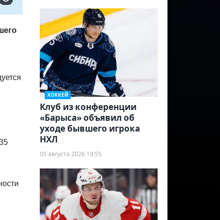
шего
дуется
ХОККЕЙ
Клуб из конференции
«Барыса» объявил об
уходе бывшего игрока
НХЛ
35
05 августа 2026 19:55
ности