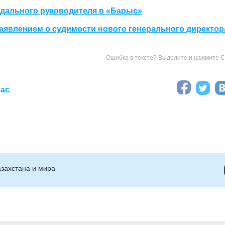
ндального руководителя в «Барыс»
явлением о судимости нового генерального директор
Ошибка в тексте? Выделите и нажмите Ct
иас
захстана и мира