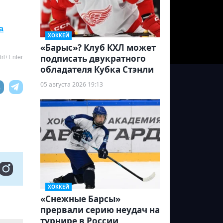
а
ХОККЕЙ
«Барыс»? Клуб КХЛ может
подписать двукратного
rl+Enter
обладателя Кубка Стэнли
05 августа 2026 19:13
ХОККЕЙ
«Снежные Барсы»
прервали серию неудач на
турнире в России