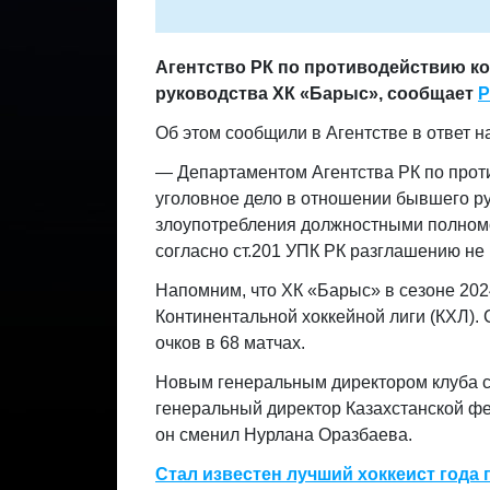
Агентство РК по противодействию к
руководства ХК «
Барыс»
, сообщает
P
Об этом сообщили в Агентстве в ответ 
— Департаментом Агентства РК по прот
уголовное дело в отношении бывшего ру
злоупотребления должностными полном
согласно ст.201 УПК РК разглашению не 
Напомним, что ХК «Барыс» в сезоне 202
Континентальной хоккейной лиги (КХЛ).
очков в 68 матчах.
Новым генеральным директором клуба с
генеральный директор Казахстанской фе
он сменил Нурлана Оразбаева.
Стал известен лучший хоккеист года п