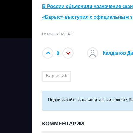
В России объяснили назначение ска
«Барыс» выступил с официальным за
Источник: BAQ.KZ
0
Калданов Д
Барыс ХК
Подписывайтесь на cпортивные новости Ка
КОММЕНТАРИИ