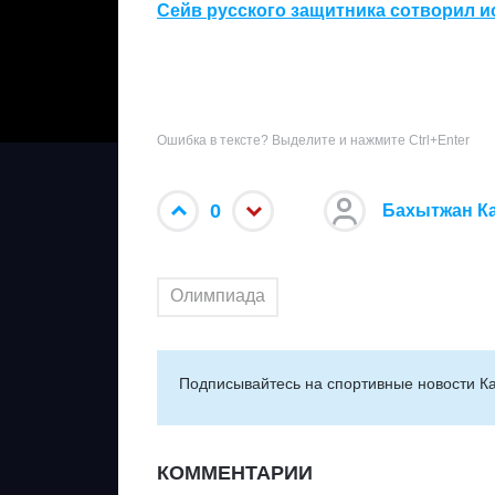
Сейв русского защитника сотворил и
Ошибка в тексте? Выделите и нажмите Ctrl+Enter
0
Бахытжан К
Олимпиада
Подписывайтесь на cпортивные новости Ка
КОММЕНТАРИИ