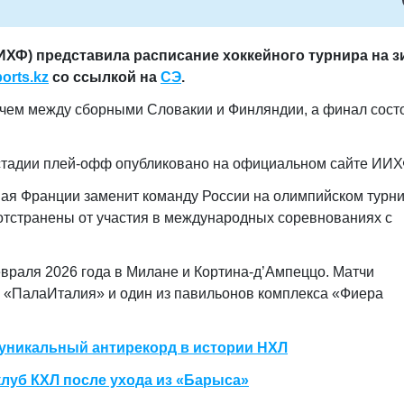
ХФ) представила расписание хоккейного турнира на 
orts.kz
со ссылкой на
СЭ
.
чем между сборными Словакии и Финляндии, а финал сост
 стадии плей-офф опубликовано на официальном сайте ИИХ
рная Франции заменит команду России на олимпийском турни
отстранены от участия в международных соревнованиях с
враля 2026 года в Милане и Кортина-д’Ампеццо. Матчи
— «ПалаИталия» и один из павильонов комплекса «Фиера
 уникальный антирекорд в истории НХЛ
уб КХЛ после ухода из «Барыса»