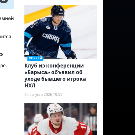
зимней
оится
Ф.
ХОККЕЙ
Клуб из конференции
ре.
«Барыса» объявил об
уходе бывшего игрока
НХЛ
05 августа 2026 19:55