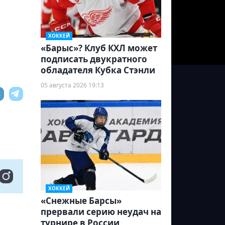
ХОККЕЙ
«Барыс»? Клуб КХЛ может
подписать двукратного
обладателя Кубка Стэнли
05 августа 2026 19:13
ХОККЕЙ
«Снежные Барсы»
прервали серию неудач на
турнире в России