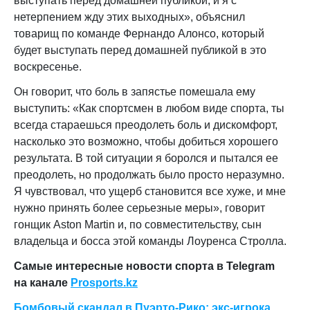
выступать перед домашней публикой, и я с
нетерпением жду этих выходных», объяснил
товарищ по команде Фернандо Алонсо, который
будет выступать перед домашней публикой в это
воскресенье.
Он говорит, что боль в запястье помешала ему
выступить: «Как спортсмен в любом виде спорта, ты
всегда стараешься преодолеть боль и дискомфорт,
насколько это возможно, чтобы добиться хорошего
результата. В той ситуации я боролся и пытался ее
преодолеть, но продолжать было просто неразумно.
Я чувствовал, что ущерб становится все хуже, и мне
нужно принять более серьезные меры», говорит
гонщик Aston Martin и, по совместительству, сын
владельца и босса этой команды Лоуренса Стролла.
Самые интересные новости спорта в Telegram
на канале
Prosports.kz
Бомбовый скандал в Пуэрто-Рико: экс-игрока