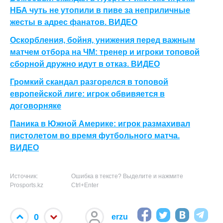
НБА чуть не утопили в пиве за неприличные
жесты в адрес фанатов. ВИДЕО
Оскорбления, бойня, унижения перед важным
матчем отбора на ЧМ: тренер и игроки топовой
сборной дружно идут в отказ. ВИДЕО
Громкий скандал разгорелся в топовой
европейской лиге: игрок обвивяется в
договорняке
Паника в Южной Америке: игрок размахивал
пистолетом во время футбольного матча.
ВИДЕО
Источник:
Ошибка в тексте? Выделите и нажмите
Prosports.kz
Ctrl+Enter
0
erzu