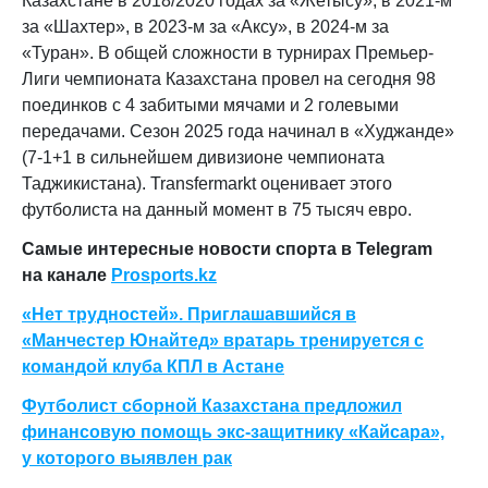
Казахстане в 2018/2020 годах за «Жетысу», в 2021-м
за «Шахтер», в 2023-м за «Аксу», в 2024-м за
«Туран». В общей сложности в турнирах Премьер-
Лиги чемпионата Казахстана провел на сегодня 98
поединков с 4 забитыми мячами и 2 голевыми
передачами. Сезон 2025 года начинал в «Худжанде»
(7-1+1 в сильнейшем дивизионе чемпионата
Таджикистана). Transfermarkt оценивает этого
футболиста на данный момент в 75 тысяч евро.
Самые интересные новости спорта в Telegram
на канале
Prosports.kz
«Нет трудностей». Приглашавшийся в
«Манчестер Юнайтед» вратарь тренируется с
командой клуба КПЛ в Астане
Футболист сборной Казахстана предложил
финансовую помощь экс-защитнику «Кайсара»,
у которого выявлен рак