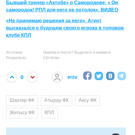
Бывший тренер «Актобе» о Самородове: « Он
самородок! РПЛ для него не потолок». ВИДЕО
«Не принимаю решения за него». Агент
высказался о будущем своего игрока в топовом
клубе КПЛ
Источник:
Ошибка в тексте? Выделите и нажмите
Prosports.kz
Ctrl+Enter
0
erzu
Шахтер ФК
Атырау ФК
Аксу ФК
Жетысу ФК
КПЛ