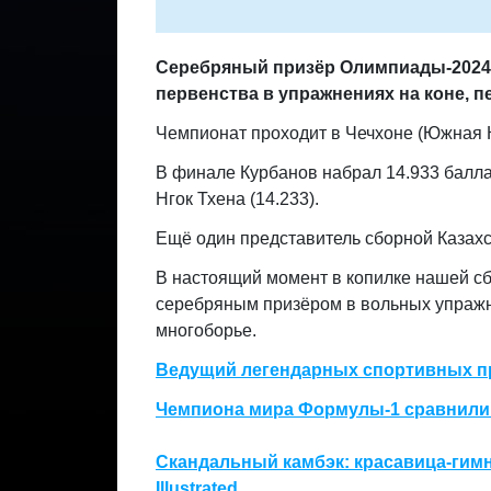
Серебряный призёр Олимпиады-2024 
первенства в упражнениях на коне, 
Чемпионат проходит в Чечхоне (Южная 
В финале Курбанов набрал 14.933 балла
Нгок Тхена (14.233).
Ещё один представитель сборной Казахст
В настоящий момент в копилке нашей сб
серебряным призёром в вольных упражне
многоборье.
Ведущий легендарных спортивных пр
Чемпиона мира Формулы-1 сравнили с
Скандальный камбэк: красавица-гимна
Illustrated