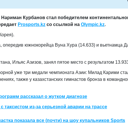
Нариман Курбанов стал победителем континентально
передает
Prosports.kz
со ссылкой на
Olympic.kz
.
Корея).
, опередив южнокорейца Вуна Хура (14.633) и вьетнамца Д
ана, Ильяс Азизов, занял пятое место с результатом 13.93
орной уже три медали чемпионата Азии: Милад Карими ста
ниях, также у казахстанских гимнастов бронза в командн
ограмм рассказал о жутком диагнозе
 таксистом из-за серьезной аварии на трассе
стка показала все (почти) на шоу купальников Sports