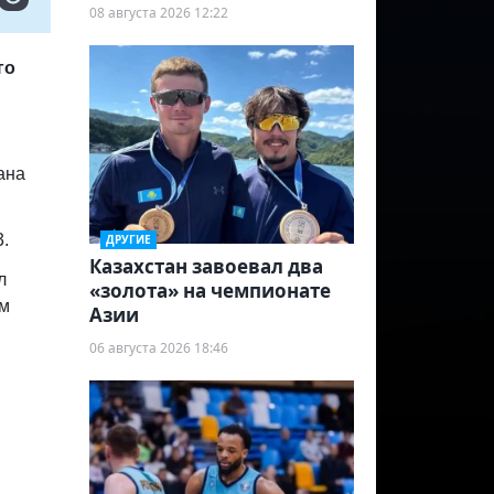
08 августа 2026 12:22
го
ана
3.
ДРУГИЕ
Казахстан завоевал два
л
«золота» на чемпионате
ом
Азии
06 августа 2026 18:46