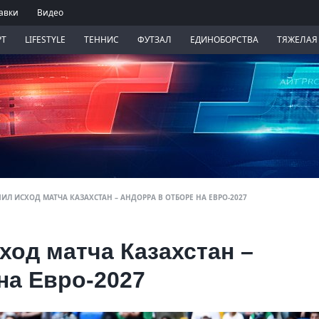
авки
Видео
РТ
LIFESTYLE
ТЕННИС
ФУТЗАЛ
ЕДИНОБОРСТВА
ТЯЖЕЛАЯ
ИЛ ИСХОД МАТЧА КАЗАХСТАН – АНДОРРА В ОТБОРЕ НА ЕВРО-2027
ход матча Казахстан –
на Евро-2027