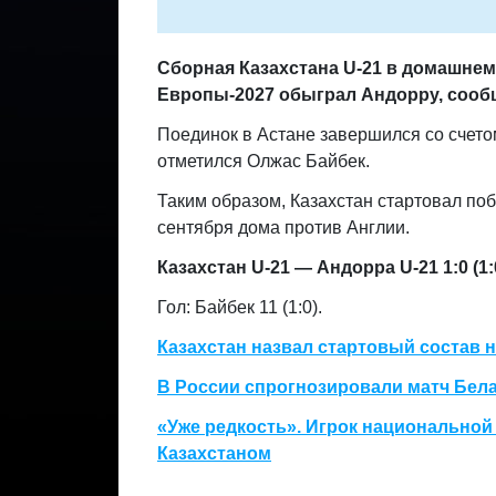
Сборная Казахстана U-21 в домашнем
Европы-2027 обыграл Андорру, соо
Поединок в Астане завершился со счето
отметился Олжас Байбек.
Таким образом, Казахстан стартовал по
сентября дома против Англии.
Казахстан U-21 — Андорра U-21 1:0 (1:
Гол: Байбек 11 (1:0).
Казахстан назвал стартовый состав 
В России спрогнозировали матч Бел
«Уже редкость». Игрок национальной
Казахстаном