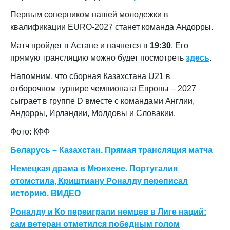
Первым соперником нашей молодежки в
квалификации EURO-2027 станет команда Андорры.
Матч пройдет в Астане и начнется в
19:30
. Его
прямую трансляцию можно будет посмотреть
здесь
.
Напомним, что сборная Казахстана U21 в
отборочном турнире чемпионата Европы – 2027
сыграет в группе D вместе с командами Англии,
Андорры, Ирландии, Молдовы и Словакии.
Фото: КФФ
Беларусь – Казахстан. Прямая трансляция матча
Немецкая драма в Мюнхене. Португалия
отомстила, Криштиану Роналду переписал
историю. ВИДЕО
Роналду и Ко переиграли немцев в Лиге наций:
сам ветеран отметился победным голом