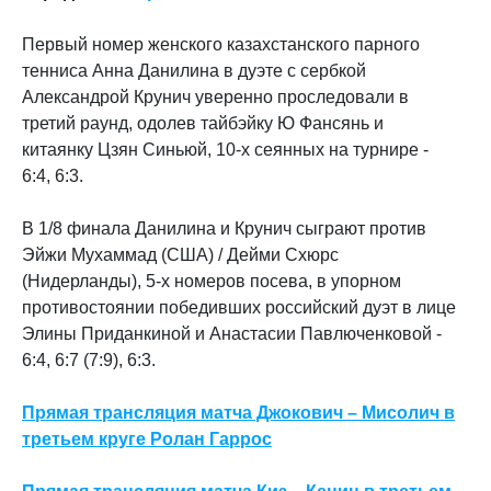
Первый номер женского казахстанского парного
тенниса Анна Данилина в дуэте с сербкой
Александрой Крунич уверенно проследовали в
третий раунд, одолев тайбэйку Ю Фансянь и
китаянку Цзян Синьюй, 10-х сеянных на турнире -
6:4, 6:3.
В 1/8 финала Данилина и Крунич сыграют против
Эйжи Мухаммад (США) / Дейми Схюрс
(Нидерланды), 5-х номеров посева, в упорном
противостоянии победивших российский дуэт в лице
Элины Приданкиной и Анастасии Павлюченковой -
6:4, 6:7 (7:9), 6:3.
Прямая трансляция матча Джокович – Мисолич в
третьем круге Ролан Гаррос