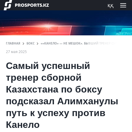
ққ
ГЛАВНАЯ
БОКС
««КАНЕЛО» — НЕ МЕШОК». БЫВШИЙ ТРЕНЕР СУПЕРТАЛА
27 мая 2025
Самый успешный
тренер сборной
Казахстана по боксу
подсказал Алимханулы
путь к успеху против
Канело