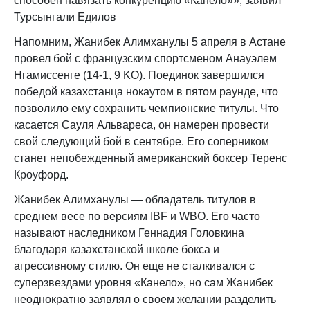
способен навязать конкуренцию «Канело»», заявил
Турсынгали Едилов
Напомним, Жанибек Алимханулы 5 апреля в Астане
провел бой с французским спортсменом Анауэлем
Нгамиссенге (14-1, 9 KO). Поединок завершился
победой казахстанца нокаутом в пятом раунде, что
позволило ему сохранить чемпионские титулы. Что
касается Сауля Альвареса, он намерен провести
свой следующий бой в сентябре. Его соперником
станет непобежденный американский боксер Теренс
Кроуфорд.
Жанибек Алимханулы — обладатель титулов в
среднем весе по версиям IBF и WBO. Его часто
называют наследником Геннадия Головкина
благодаря казахстанской школе бокса и
агрессивному стилю. Он еще не сталкивался с
суперзвездами уровня «Канело», но сам Жанибек
неоднократно заявлял о своем желании разделить