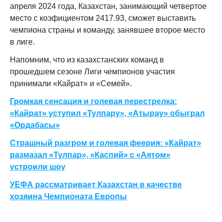
апреля 2024 года, Казахстан, занимающий четвертое
место с коэфициентом 2417.93, сможет выставить
чемпиона страны и команду, занявшее второе место
в лиге.
Напомним, что из казахстанских команд в
прошедшем сезоне Лиги чемпионов участия
принимали «Кайрат» и «Семей».
Громкая сенсация и голевая перестрелка:
«Кайрат» уступил «Тулпару», «Атырау» обыграл
«Ордабасы»
Страшный разгром и голевая феерия: «Кайрат»
размазал «Тулпар», «Каспий» с «Аятом»
устроили шоу
УЕФА рассматривает Казахстан в качестве
хозяина Чемпионата Европы