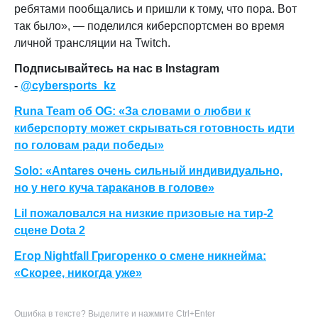
ребятами пообщались и пришли к тому, что пора. Вот
так было
», — поделился
киберспортсмен во время
личной трансляции на Twitch
.
Подписывайтесь на нас в Instagram
-
@cybersports_kz
Runa Team об OG: «За словами о любви к
киберспорту может скрываться готовность идти
по головам ради победы»
Solo: «Antares очень сильный индивидуально,
но у него куча тараканов в голове»
Lil пожаловался на низкие призовые на тир-2
сцене Dota 2
Егор Nightfall Григоренко о смене никнейма:
«Скорее, никогда уже»
Ошибка в тексте? Выделите и нажмите Ctrl+Enter