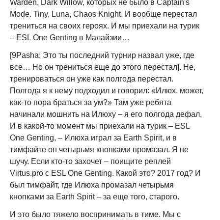
Warden, Dark Willow, которых не было в Captain's
Mode. Tiny, Luna, Chaos Knight. И вообще перестал
трениться на своих героях. И мы приехали на турик
– ESL One Genting в Малайзии…
[9Pasha: Это ты последний турнир назвал уже, где
все… Но он трениться еще до этого перестал]. Не,
тренироваться он уже как полгода перестал.
Полгода я к нему подходил и говорил: «Илюх, может,
как-то пора браться за ум?» Там уже ребята
начинали мошнить на Илюху – я его полгода дефал.
И в какой-то момент мы приехали на турик – ESL
One Genting, – Илюха играл за Earth Spirit, и в
тимфайте он четырьмя кнопками промазал. Я не
шучу. Если кто-то захочет – поищите реплей
Virtus.pro с ESL One Genting. Какой это? 2017 год? И
был тимфайт, где Илюха промазал четырьмя
кнопками за Earth Spirit – за еще того, старого.
И это было тяжело воспринимать в тиме. Мы с