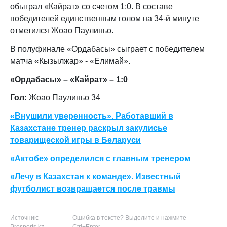
обыграл
«Кайрат»
со счетом 1:0.
В составе
победителей единственным голом на 34-й минуте
отметился Жоао Паулиньо.
В полуфинале «Ордабасы» сыграет с победителем
матча «Кызылжар» - «Елимай».
«Ордабасы» – «Кайрат» – 1:0
Гол:
Жоао Паулиньо 34
«Внушили уверенность». Работавший в
Казахстане тренер раскрыл закулисье
товарищеской игры в Беларуси
«Актобе» определился с главным тренером
«Лечу в Казахстан к команде». Известный
футболист возвращается после травмы
Источник:
Ошибка в тексте? Выделите и нажмите