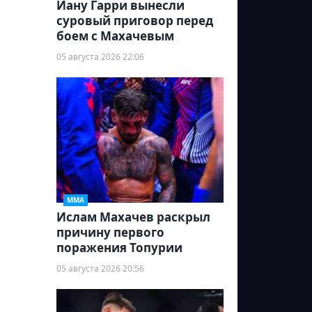
Иану Гарри вынесли
суровый приговор перед
боем с Махачевым
05 августа 2026 22:06
ММА
Ислам Махачев раскрыл
причину первого
поражения Топурии
05 августа 2026 20:56