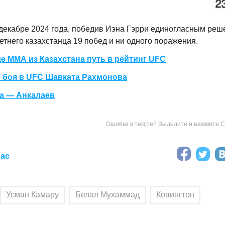
 декабре 2024 года, победив Иэна Гэрри единогласным ре
летнего казахстанца 19 побед и ни одного поражения.
де ММА из Казахстана путь в рейтинг UFC
 боя в UFC Шавката Рахмонова
а — Анкалаев
Ошибка в тексте? Выделите и нажмите Ct
иас
Усман Камару
Белал Мухаммад
Ковингтон