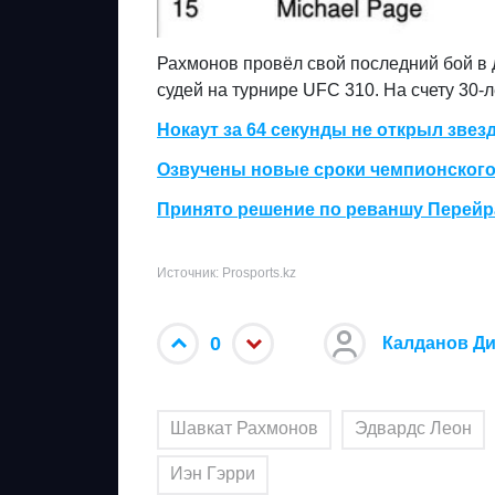
Рахмонов провёл свой последний бой в
судей на турнире UFC 310. На счету 30-
Нокаут за 64 секунды не открыл звез
Озвучены новые сроки чемпионского
Принято решение по реваншу Перейр
Источник: Prosports.kz
0
Калданов Д
Шавкат Рахмонов
Эдвардс Леон
Иэн Гэрри