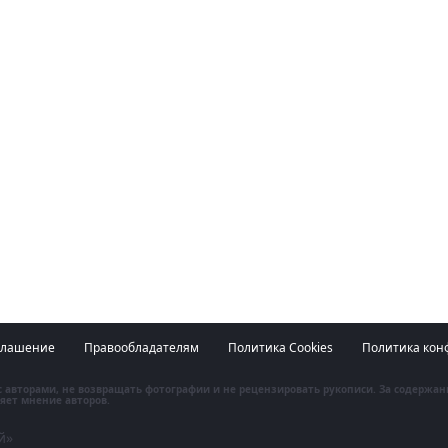
глашение
Правообладателям
Политика Cookies
Политика кон
 с авторами, не возвращать фотографии и не рецензировать рукописи. За содержа
яет мнение авторов.
й»