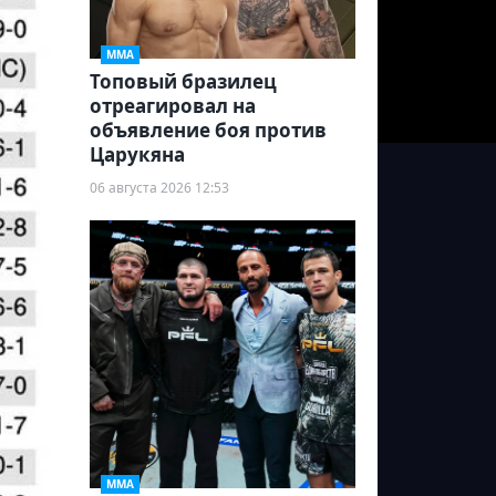
ММА
Топовый бразилец
отреагировал на
объявление боя против
Царукяна
06 августа 2026 12:53
ММА