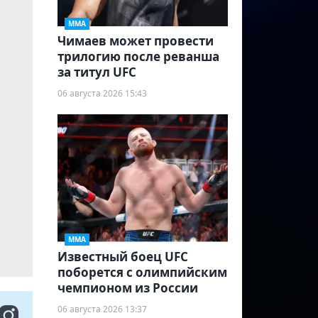
ММА
Чимаев может провести
трилогию после реванша
за титул UFC
06 августа 2026 15:43
ММА
Известный боец UFC
поборется с олимпийским
чемпионом из России
06 августа 2026 13:37