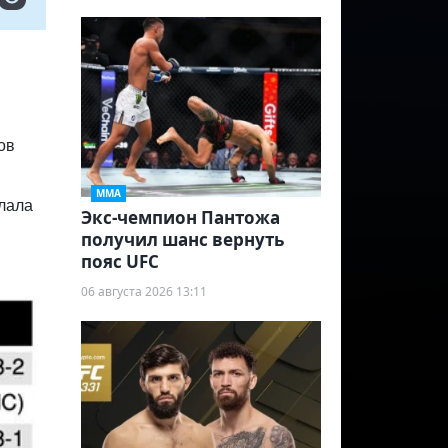
ов
ММА
лала
Экс-чемпион Пантожа
получил шанс вернуть
пояс UFC
06 августа 2026 13:11