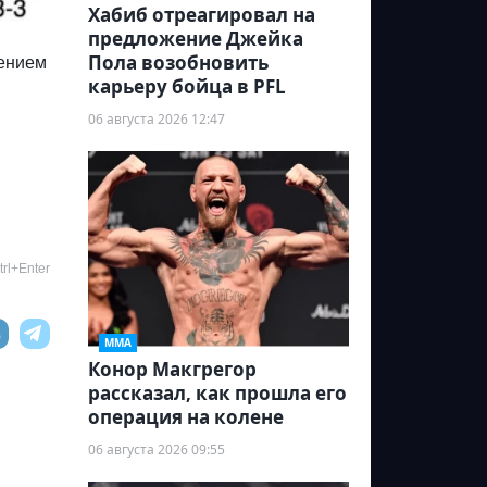
Хабиб отреагировал на
предложение Джейка
Пола возобновить
шением
карьеру бойца в PFL
06 августа 2026 12:47
rl+Enter
ММА
Конор Макгрегор
рассказал, как прошла его
операция на колене
06 августа 2026 09:55