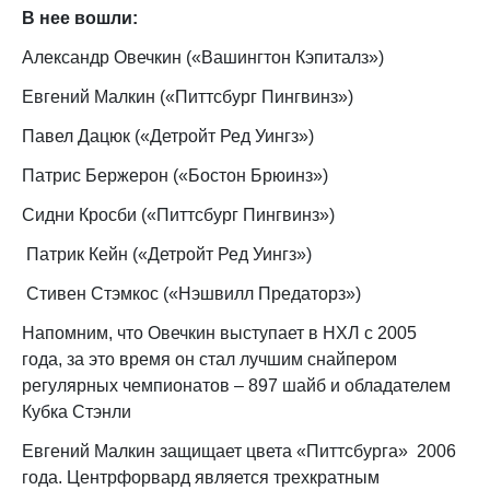
В нее вошли:
Александр Овечкин («Вашингтон Кэпиталз»)
Евгений Малкин («Питтсбург Пингвинз»)
Павел Дацюк («Детройт Ред Уингз»)
Патрис Бержерон («Бостон Брюинз»)
Сидни Кросби («Питтсбург Пингвинз»)
Патрик Кейн («Детройт Ред Уингз»)
Стивен Стэмкос («Нэшвилл Предаторз»)
Напомним, что Овечкин выступает в НХЛ с 2005
года, за это время он стал лучшим снайпером
регулярных чемпионатов – 897 шайб и обладателем
Кубка Стэнли
Евгений Малкин защищает цвета «Питтсбурга» 2006
года. Центрфорвард является трехкратным