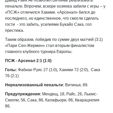
Давид Райя не позволил Витинье реализовать
пенальти. Впрочем, вскоре хозяева забили с игры – у
«ПСЖ» отличился Хакими. «Арсенал» бился до
последнего, но единственное, что смогли сделать
гости - это забить, усилиями Букайо Сака, гол
престижа.
Таким образом, победив по сумме двух матчей (3:1)
«Пари Сен-Жермен» стал вторым финалистом
главного клубного турнира Европы.
ПСЖ - Арсенал 2:1 (1:0)
Голы:
Фабиан Руис 27 (1:0), Хакими 72 (2:0), Сака
76 (2:1)
Нереализованный пенальти:
Витинья, 69.
Предупреждения:
Мендещ, 18, Райс, 26, Льюис-
Скелли, 56, Сака, 86, Калафьори, 86, Кварацхелия
86.