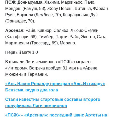
ПСЖ:
Доннарумма, Хакими, Маркиньос, Пачо,
Мендеш (Рамуш, 88), Жоау Невеш, Витинья, Фабиан
Руис, Барколя (Дембеле, 70), Кварацхелия, Дуэ
(Эрнандес, 70).
Арсенал:
Райя, Кивиор, Салиба, Льюис-Скелли
(Калафьори, 68), Тимбер, Парти, Райс, Эдегор, Сака,
Мартинелли (Троссард, 69), Мерино.
Первый матч 1:0
В финале Лиги чемпионов «ПСЖ» сыграет с
«Интером».
Встреча пройдет 31 мая на «Арене
Мюнхен» в Германии.
«Аль-Наср» Роналду проиграл «Аль-Иттихаду»
Бензема, ведя в два гола
Стали известны стартовые составы второго
полуфинала Лиги чемпионов
«ПСЖ» – «Арсенал»: последний шанс Артеты на