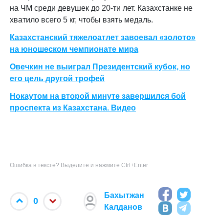
на ЧМ среди девушек до 20-ти лет. Казахстанке не
хватило всего 5 кг, чтобы взять медаль.
Казахстанский тяжелоатлет завоевал «золото»
на юношеском чемпионате мира
Овечкин не выиграл Президентский кубок, но
его цель другой трофей
Нокаутом на второй минуте завершился бой
проспекта из Казахстана. Видео
Ошибка в тексте? Выделите и нажмите Ctrl+Enter
Бахытжан
0
Калданов