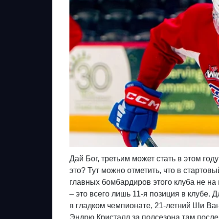
Дай Бог, третьим может стать в этом го
это? Тут можно отметить, что в стартов
главных бомбардиров этого клуба не на 
– это всего лишь 11-я позиция в клубе. 
в гладком чемпионате, 21-летний Ши Ван
Эндрю Кристалл за полсезона там после 