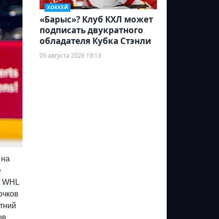
ХОККЕЙ
«Барыс»? Клуб КХЛ может
подписать двукратного
обладателя Кубка Стэнли
05 августа 2026 19:13
 на
е
е WHL
очков
етний
ов