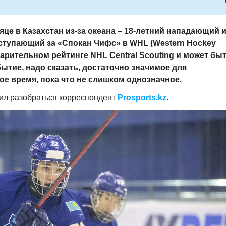
це в Казахстан из-за океана – 18-летний нападающий 
ступающий за «Спокан Чифс» в
WHL
(Western Hockey
дварительном рейтинге
NHL
Central
Scouting
и может бы
ытие, надо сказать, достаточно значимое для
амое время, пока что не слишком однозначное.
ил разобраться корреспондент
Prosports.kz
.