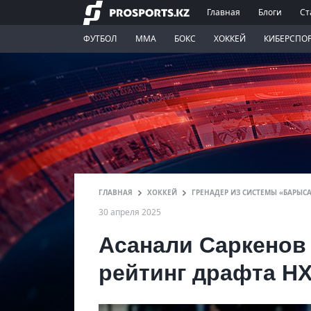
Главная
Блоги
Ст
ФУТБОЛ
ММА
БОКС
ХОККЕЙ
КИБЕРСПО
ГЛАВНАЯ
ХОККЕЙ
ГРЕНАДЕР ИЗ СИСТЕМЫ «БАРЫСА
30 апреля 2025
Асанали Саркенов
рейтинг драфта НХ