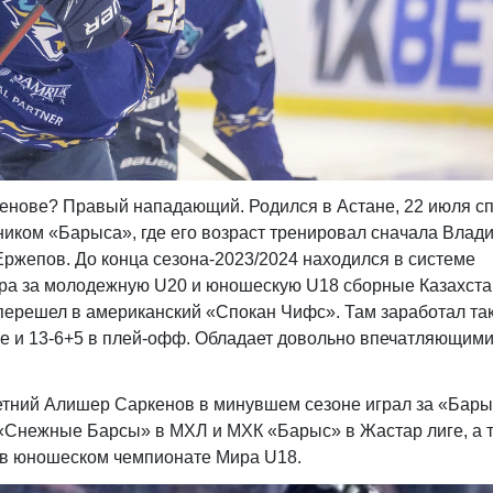
кенове? Правый нападающий. Родился в Астане, 22 июля с
ником «Барыса», где его возраст тренировал сначала Влад
Ержепов. До конца сезона-2023/2024 находился в системе
ра за молодежную U20 и юношескую U18 сборные Казахста
перешел в американский «Спокан Чифс». Там заработал та
ире и 13-6+5 в плей-офф. Обладает довольно впечатляющим
летний Алишер Саркенов в минувшем сезоне играл за «Бары
«Снежные Барсы» в МХЛ и МХК «Барыс» в Жастар лиге, а 
а в юношеском чемпионате Мира U18.