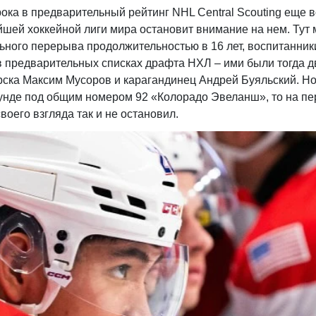
ока в предварительный рейтинг NHL Central Scouting еще 
нейшей хоккейной лиги мира остановит внимание на нем. Тут
ельного перерыва продолжительностью в 16 лет, воспитанник
 в предварительных списках драфта НХЛ – ими были тогда д
рска Максим Мусоров и карагандинец Андрей Буяльский. Но
аунде под общим номером 92 «Колорадо Эвеланш», то на п
воего взгляда так и не остановил.