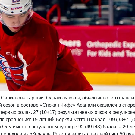
ду Саркенов-старший. Однако каковы, объективно, его шансы
ый сезон в составе «Спокан Чифс» Асанали оказался в спор
первых ролях. 27 (10+17) результативных очков в регулярк
Для сравнения: 19-летний Беркли Кэттон набрал 109 (38+71) 
 Олм имеет в регулярном турнире 92 (49+43) балла, а 20-л
перехода из «Келауны Рокетс» записал на свой счет 50 очк