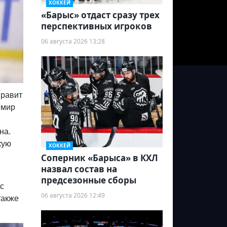
ХОККЕЙ
«Барыс» отдаст сразу трех
перспективных игроков
06 августа 2026 13:28
правит
имир
на.
кую
ХОККЕЙ
и
Соперник «Барыса» в КХЛ
назвал состав на
предсезонные сборы
с
06 августа 2026 12:49
также