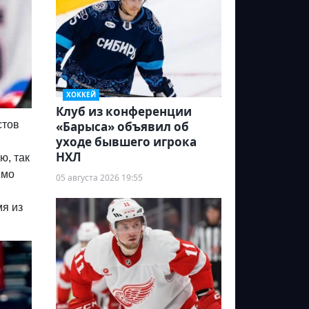
ХОККЕЙ
Клуб из конференции
стов
«Барыса» объявил об
уходе бывшего игрока
НХЛ
ю, так
ймо
05 августа 2026 19:55
мя из