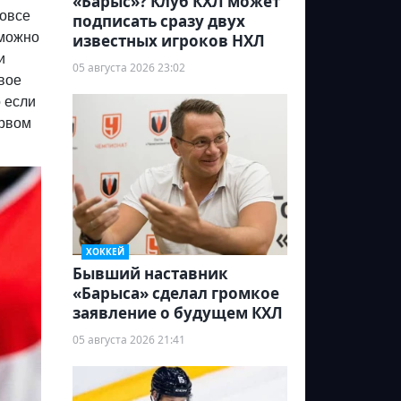
«Барыс»? Клуб КХЛ может
вовсе
подписать сразу двух
 можно
известных игроков НХЛ
и
05 августа 2026 23:02
вое
 если
ервом
ХОККЕЙ
Бывший наставник
«Барыса» сделал громкое
заявление о будущем КХЛ
05 августа 2026 21:41