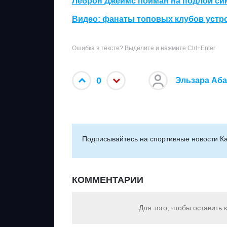
Леброн Джеймс пойман на подлой сим
Видео: фанаты топовых клубов устр
Ошибка в тексте? Выделите и нажмите Ctrl+Enter
0
Эльзара Аб
Подписывайтесь на cпортивные новости Ка
КОММЕНТАРИИ
Для того, чтобы оставить