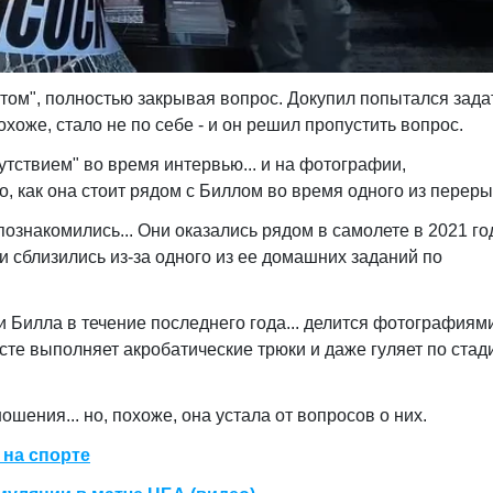
этом", полностью закрывая вопрос. Докупил попытался зада
хоже, стало не по себе - и он решил пропустить вопрос.
тствием" во время интервью... и на фотографии,
о, как она стоит рядом с Биллом во время одного из переры
познакомились... Они оказались рядом в самолете в 2021 год
и сблизились из-за одного из ее домашних заданий по
и Билла в течение последнего года... делится фотографиям
сте выполняет акробатические трюки и даже гуляет по стад
ошения... но, похоже, она устала от вопросов о них.
 на спорте