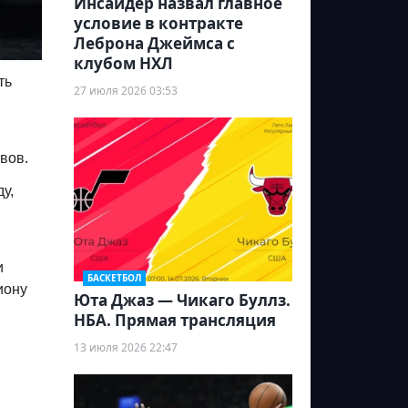
Инсайдер назвал главное
условие в контракте
Леброна Джеймса с
клубом НХЛ
ть
27 июля 2026 03:53
вов.
у,
и
БАСКЕТБОЛ
иону
Юта Джаз — Чикаго Буллз.
НБА. Прямая трансляция
13 июля 2026 22:47