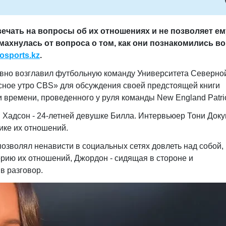
вечать на вопросы об их отношениях и не позволяет ем
тмахнулась от вопроса о том, как они познакомились во
osports.kz
.
вно возглавил футбольную команду Университета Северно
сное утро CBS» для обсуждения своей предстоящей книги
и времени, проведенного у руля команды New England Patrio
н Хадсон - 24-летней девушке Билла. Интервьюер Тони Док
ике их отношений.
 позволял ненависти в социальных сетях довлеть над собой,
орию их отношений, Джордон - сидящая в стороне и
в разговор.