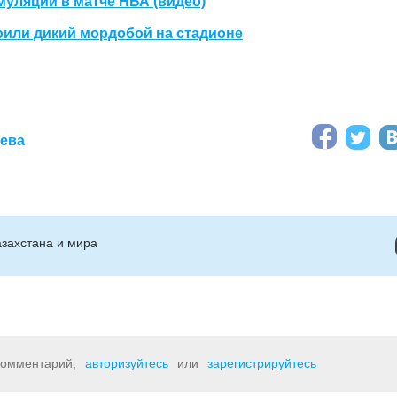
уляции в матче НБА (видео)
оили дикий мордобой на стадионе
аева
захстана и мира
 комментарий,
авторизуйтесь
или
зарегистрируйтесь