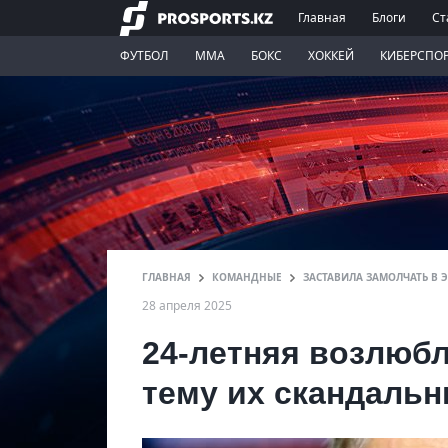
Главная
Блоги
Ст
ФУТБОЛ
ММА
БОКС
ХОККЕЙ
КИБЕРСПО
ГЛАВНАЯ
КОМАНДНЫЕ
ЗАСТАВИЛА ЗАМОЛЧАТЬ В Э
28 апреля 2025
24-летняя возлюб
тему их скандаль