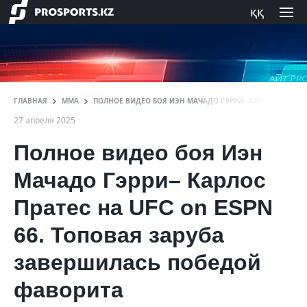
ққ
ГЛАВНАЯ
ММА
ПОЛНОЕ ВИДЕО БОЯ ИЭН МАЧАДО ГЭРРИ– КАРЛОС ПРАТЕС 
27 апреля 2025
Полное видео боя Иэн
Мачадо Гэрри– Карлос
Пратес на UFC on ESPN
66. Топовая заруба
завершилась победой
фаворита