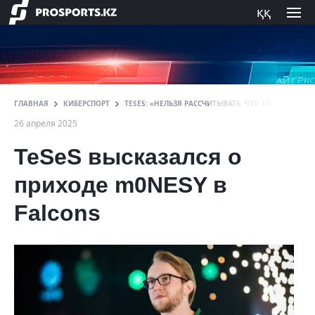
ққ
ГЛАВНАЯ
КИБЕРСПОРТ
TESES: «НЕЛЬЗЯ РАССЧИТЫВАТЬ, ЧТО МЫ БУДЕМ П
26 апреля 2025
TeSeS высказался о
приходе m0NESY в
Falcons