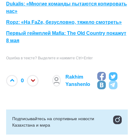
Dukalis: «Многие команды пытаются копировать
нас»
Ropz: «На FaZe, безусловно, тяжело смотреть»
Первый геймплей Mafia: The Old Country покажут
8 мая
Ошибка в тексте? Выделите и нажмите Ctrl+Enter
Rakhim
0
Yanshenlo
Подписывайтесь на cпортивные новости
Казахстана и мира