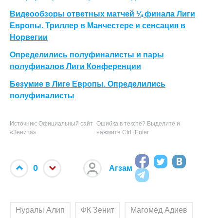
Видеообзоры ответных матчей ¼ финала Лиги
Европы. Триллер в Манчестере и сенсация в
Норвегии
Определились полуфиналисты и пары
полуфиналов Лиги Конференции
Безумие в Лиге Европы. Определились
полуфиналисты
Источник: Официальный сайт
Ошибка в тексте? Выделите и
«Зенита»
нажмите Ctrl+Enter
0
Агзам
Нуралы Алип
ФК Зенит
Магомед Адиев