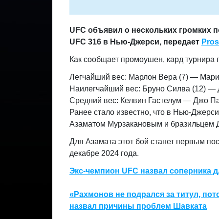
UFC объявил о нескольких громких п
UFC 316 в Нью-Джерси, передает
Pros
Как сообщает промоушен, кард турнира
Легчайший вес: Марлон Вера (7) — Мари
Наилегчайший вес: Бруно Силва (12) — 
Средний вес: Келвин Гастелум — Джо 
Ранее стало известно, что в Нью-Джер
Азаматом Мурзакановым и бразильцем 
Для Азамата этот бой станет первым по
декабре 2024 года.
Экс-чемпион UFC назвал соперника д
«Рахмонов не подрался за титул, пот
назвал причины проблем Шавката