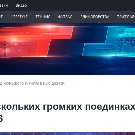
авки
Видео
РТ
LIFESTYLE
ТЕННИС
ФУТЗАЛ
ЕДИНОБОРСТВА
ТЯЖЕЛАЯ
РД ИЮНЬСКОГО ТУРНИРА В НЬЮ-ДЖЕРСИ
кольких громких поединка
6