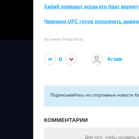
Хабиб поведал, когда его брат вернет
Чемпион UFC готов пополнить дивиз
Источник: Prosports.kz
0
Агзам
Подписывайтесь на cпортивные новости Ка
КОММЕНТАРИИ
Для того, чтобы оставить