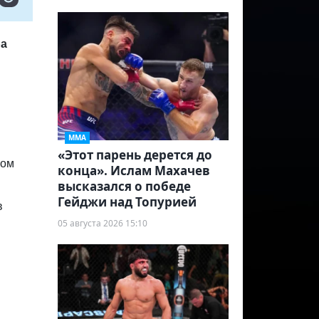
ра
ММА
«Этот парень дерется до
ном
конца». Ислам Махачев
высказался о победе
Гейджи над Топурией
в
05 августа 2026 15:10