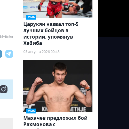
ММА
Царукян назвал топ-5
лучших бойцов в
истории, упомянув
rl+Enter
Хабиба
05 августа 2026 00:48
ММА
Махачев предложил бой
Рахмонова с