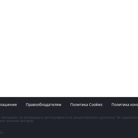
глашение
Правообладателям
Политика Cookies
Политика кон
 с авторами, не возвращать фотографии и не рецензировать рукописи. За содержа
яет мнение авторов.
й»