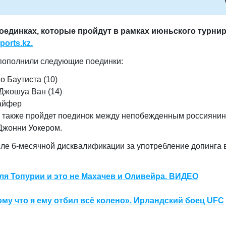
оединках, которые пройдут в рамках июньского турни
ports.kz.
 пополнили следующие поединки:
о Баутиста (10)
Джошуа Ван (14)
Пайфер
си также пройдет поединок между непобежденным россияни
Джонни Уокером.
сле 6-месячной дисквалификации за употребление допинга 
ля Топурии и это не Махачев и Оливейра. ВИДЕО
ому что я ему отбил всё колено». Ирландский боец UFC