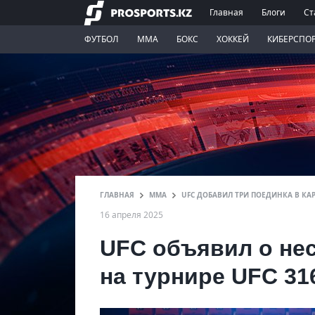
Главная
Блоги
Ст
ФУТБОЛ
ММА
БОКС
ХОККЕЙ
КИБЕРСПО
ГЛАВНАЯ
ММА
UFC ДОБАВИЛ ТРИ ПОЕДИНКА В КА
16 апреля 2025
UFC объявил о нес
на турнире UFC 31