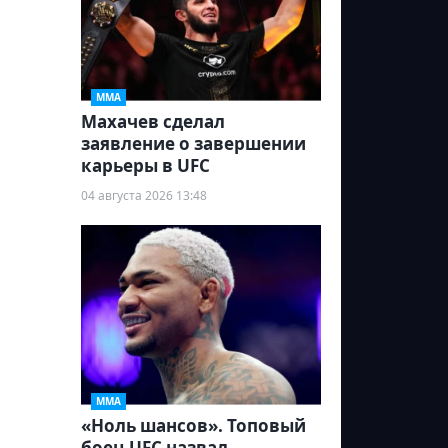
ММА
Махачев сделал
заявление о завершении
карьеры в UFC
04 августа 2026 13:48
ММА
«Ноль шансов». Топовый
боец UFC назвал