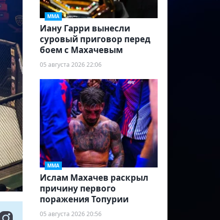
ММА
Иану Гарри вынесли
суровый приговор перед
боем с Махачевым
05 августа 2026 22:06
ММА
Ислам Махачев раскрыл
причину первого
поражения Топурии
05 августа 2026 20:56