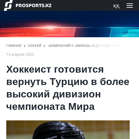
ққ
ГЛАВНАЯ
ХОККЕЙ
«ИЗМЕНЕНИЙ У «БАРЫСА» БУДЕТ ЕЩЕ НЕМАЛО». РОД
13 апреля 2025
Хоккеист готовится
вернуть Турцию в более
высокий дивизион
чемпионата Мира