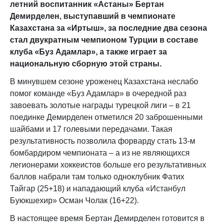
летний воспитанник «Астаны» Бертан
Демирделен, выступавший в чемпионате
Казахстана за «Иртыш», за последние два сезона
стал двукратным чемпионом Турции в составе
клуба «Буз Адамлар», а также играет за
национальную сборную этой страны.
В минувшем сезоне уроженец Казахстана неслабо
помог команде «Буз Адамлар» в очередной раз
завоевать золотые награды турецкой лиги – в 21
поединке Демирделен отметился 20 заброшенными
шайбами и 17 голевыми передачами. Такая
результативность позволила форварду стать 13-м
бомбардиром чемпионата – а из не являющихся
легионерами хоккеистов больше его результативных
баллов набрали там только одноклубник Фатих
Тайгар (25+18) и нападающий клуба «Истанбул
Буюкшехир» Осман Чолак (16+22).
В настоящее время Бертан Демирделен готовится в