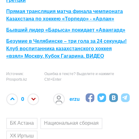
Гретцки
Прямая трансляция матча финала чемпионата
Казахстана по хоккею «Торпедо» - «Арлан»
Бывший лидер «Барыса» покидает «Авангард»
Безумие в Челябинске – три гола за 24 секунды!
Клуб воспитанника казахстанского хоккея
«взял» Москву. Кубок Гагарина. ВИДЕО
Источник:
Ошибка в тексте? Выделите и нажмите
Prosports.kz
Ctrl+Enter
0
erzu
БК Астана
Национальная сборная
ХК Иртыш