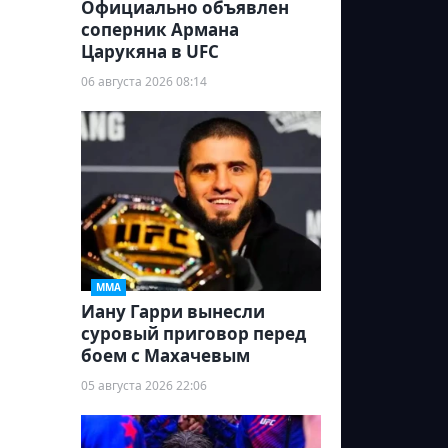
Официально объявлен
соперник Армана
Царукяна в UFC
06 августа 2026 08:14
ММА
Иану Гарри вынесли
суровый приговор перед
боем с Махачевым
05 августа 2026 22:06