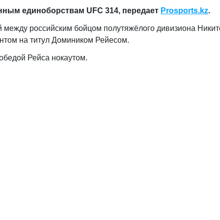
нным единоборствам UFC 314,
передает
Prosports.kz
.
ой между российским бойцом полутяжёлого дивизиона Никит
нтом на титул Домиником Рейесом.
обедой Рейса нокаутом.