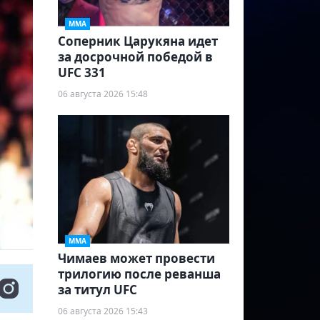
ММА
Соперник Царукяна идет
за досрочной победой в
UFC 331
06 августа 2026 15:48
ММА
Чимаев может провести
трилогию после реванша
за титул UFC
06 августа 2026 15:43