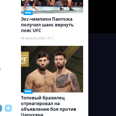
ММА
Экс-чемпион Пантожа
получил шанс вернуть
пояс UFC
06 августа 2026 13:11
с
ММА
Топовый бразилец
отреагировал на
объявление боя против
Царукяна