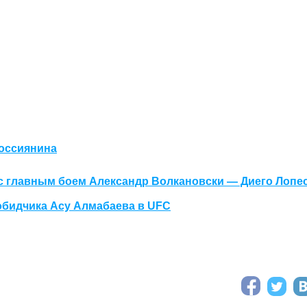
россиянина
 с главным боем Александр Волкановски — Диего Лопе
обидчика Асу Алмабаева в UFC