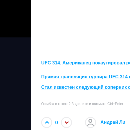
UFC 314. Американец нокаутировал 
Прямая трансляция турнира UFC 314
Стал известен следующий соперник 
Ошибка в тексте? Выделите и нажмите Ctrl+Enter
0
Андрей Ли