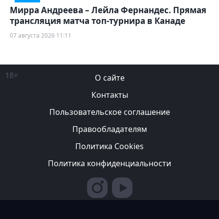
Мирра Андреева – Лейла Фернандес. Прямая
трансляция матча топ-турнира в Канаде
07 августа 2026 11:11
18+
О сайте
Контакты
Пользовательское соглашение
Правообладателям
Политика Cookies
Политика конфиденциальности
Редакция вправе не вступать в переписку с авторами, не
возвращать фотографии и не рецензировать рукописи. За
содержание рекламных публикаций ответственность несет