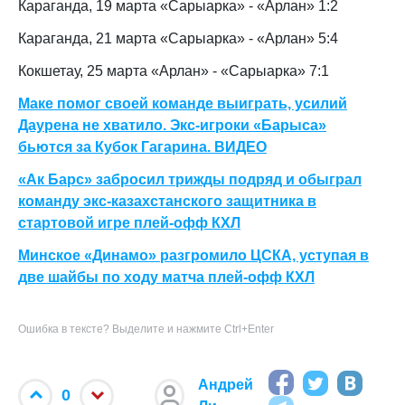
Караганда, 19 марта «Сарыарка» - «Арлан» 1:2
Караганда, 21 марта «Сарыарка» - «Арлан» 5:4
Кокшетау, 25 марта «Арлан» - «Сарыарка» 7:1
Маке помог своей команде выиграть, усилий
Даурена не хватило. Экс-игроки «Барыса»
бьются за Кубок Гагарина. ВИДЕО
«Ак Барс» забросил трижды подряд и обыграл
команду экс-казахстанского защитника в
стартовой игре плей-офф КХЛ
Минское «Динамо» разгромило ЦСКА, уступая в
две шайбы по ходу матча плей-офф КХЛ
Ошибка в тексте? Выделите и нажмите Ctrl+Enter
Андрей
0