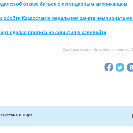
дался об отказе биться с легендарным американцем
и обойти Казахстан в медальном зачете чемпионата м
перт сделал прогноз на события в хэвивейте
Ошибка в тексте? Выделите и нажмите Ct
захстана и мира