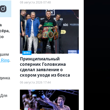
08 августа 2026 07:48
а
сёра,
со
БОКС
удшем
Принципиальный
 Ring
.
соперник Головкина
сделал заявление о
скором уходе из бокса
динка
06 августа 2026 17:44
 Для