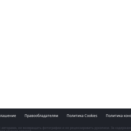
глашение
Правообладателям
Политика Cookies
Политика кон
 с авторами, не возвращать фотографии и не рецензировать рукописи. За содержа