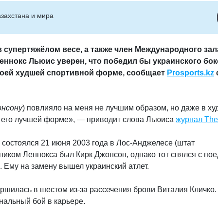
захстана и мира
супертяжёлом весе, а также член Международного зал
Леннокс Льюис
уверен, что победил бы украинского бок
оей худшей спортивной форме, сообщает
Prosports.kz
онсону
) повлияло на меня не лучшим образом, но даже в х
в его лучшей форме», — приводит слова Льюиса
журнал The
состоялся 21 июня 2003 года в Лос-Анджелесе (штат
иком Леннокса был Кирк Джонсон, однако тот снялся с пое
. Ему на замену вышел украинский атлет.
ершилась в шестом из-за рассечения брови Виталия Кличко.
нальный бой в карьере.