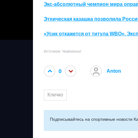
Экс-абсолютный чемпион мира оправ
Этническая казашка позволила Росси
«Усик откажется от титула WBO». Экс
Источник: Чемпионат
0
Anton
Кличко
Подписывайтесь на cпортивные новости Ка