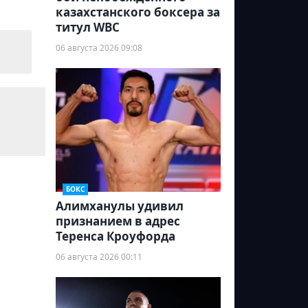
казахстанского боксера за
титул WBC
06 августа 2026 09:08
БОКС
Алимханулы удивил
признанием в адрес
Теренса Кроуфорда
06 августа 2026 00:11