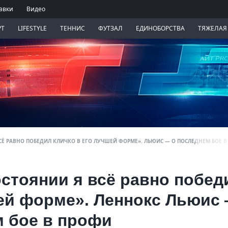
авки
Видео
РТ
LIFESTYLE
ТЕННИС
ФУТЗАЛ
ЕДИНОБОРСТВА
ТЯЖЕЛАЯ
СЁ РАВНО ПОБЕДИЛ КЛИЧКО В ЕГО ЛУЧШЕЙ ФОРМЕ». ЛЬЮИС — О ПОСЛЕДНЕМ БОЕ 
стоянии я всё равно побед
шей форме». Леннокс Льюис
м бое в профи