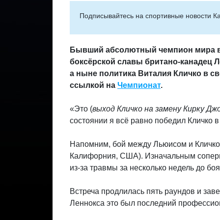
Подписывайтесь на cпортивные новости Ка
Бывший абсолютный чемпион мира в 
боксёрской славы британо-канадец 
а ныне политика
Виталия Кличко
в св
ссылкой на
Чемпионат
.
«Это (
выход Кличко на замену Кирку Дж
состоянии я всё равно победил Кличко 
Напомним, бой между Льюисом и Кличко 
Калифорния, США). Изначальным соперн
из-за травмы за несколько недель до боя
Встреча продлилась пять раундов и зав
Леннокса это был последний профессио