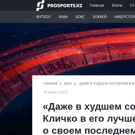
Главная
Блоги
Ст
ФУТБОЛ
ММА
БОКС
ХОККЕЙ
КИБЕРСПО
ГЛАВНАЯ
БОКС
«ДАЖЕ В ХУДШЕМ СОСТОЯНИИ Я В
18 марта 2025
«Даже в худшем со
Кличко в его луч
о своем последне