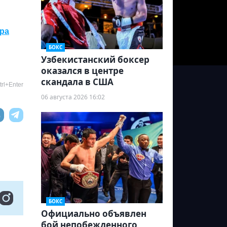
ира
БОКС
Узбекистанский боксер
оказался в центре
скандала в США
rl+Enter
06 августа 2026 16:02
БОКС
Официально объявлен
бой непобежденного