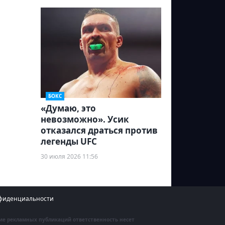
БОКС
«Думаю, это
невозможно». Усик
отказался драться против
легенды UFC
30 июля 2026 11:56
фиденциальности
ние рекламных публикаций ответственность несет