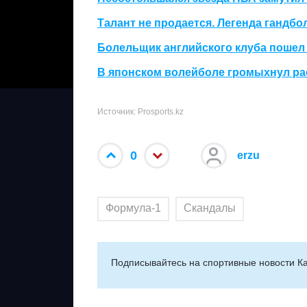
Талант не продается. Легенда гандбо
Болельщик английского клуба пошел
В японском волейболе громыхнул ра
Источник: Prosports.kz
0
erzu
Формула-1
Скандалы
Подписывайтесь на cпортивные новости Ка