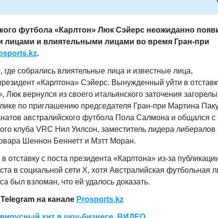
кого футбола «Карлтон» Люк Сэйерс неожиданно появ
и лицами и влиятельными лицами во время Гран-при
osports.kz
.
, где собрались влиятельные лица и известные лица,
резидент «Карлтона» Сэйерс. Вынужденный уйти в отставк
, Люк вернулся из своего итальянского заточения загорелы
блике по приглашению председателя Гран-при Мартина Пак
натов австралийского футбола Пола Салмона и общался с
ного клуба VRC Нил Уилсон, заместитель лидера либералов
овара Шеннон Беннетт и Мэтт Моран.
в отставку с поста президента «Карлтона» из-за публикаци
ста в социальной сети Х, хотя Австралийская футбольная л
сса был взломан, что ей удалось доказать.
Telegram на канале
Prosports.kz
 вирусный хит в шоу-бизнесе. ВИДЕО