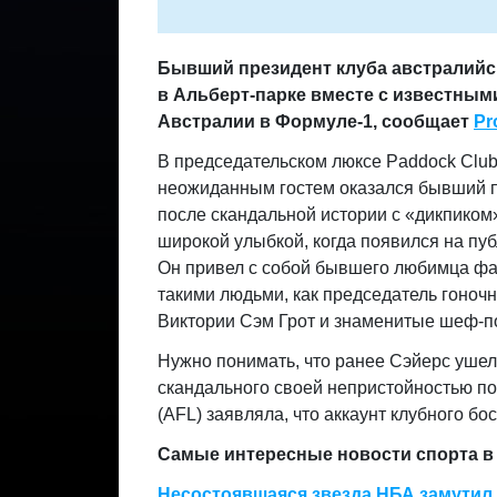
Бывший президент клуба австралийс
в Альберт-парке вместе с известным
Австралии в Формуле-1, сообщает
Pr
В председательском люксе Paddock Club
неожиданным гостем оказался бывший п
после скандальной истории с «дикпиком»
широкой улыбкой, когда появился на пу
Он привел с собой бывшего любимца фа
такими людьми, как председатель гоноч
Виктории Сэм Грот и знаменитые шеф-п
Нужно понимать, что ранее Сэйерс ушел 
скандального своей непристойностью по
(AFL) заявляла, что аккаунт клубного бо
Самые интересные новости спорта в 
Несостоявшаяся звезда НБА замутил