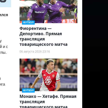
ился
ФУТБОЛ
Фиорентина —
Депортиво. Прямая
трансляция
у
товарищеского матча
й и с
06 августа 2026 23:16
улы.
и
ига
ФУТБОЛ
Монако — Хетафе. Прямая
трансляция
товарищеского матча