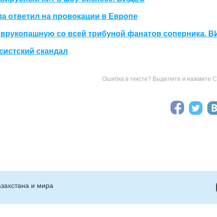
ла ответил на провокации в Европе
 врукопашную со всей трибуной фанатов соперника. 
систский скандал
Ошибка в тексте? Выделите и нажмите Ct
захстана и мира