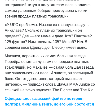
потерявший титул в полутяжелом весе, является
самым успешным бойцом промоушена с точки
зрения продаж платных трансляций.
«У UFC проблемы. Назови их главную звезду…
Анкалаев? Сколько платных трансляций он
продает? Две — его маме и дяде. Кто? Пантожа?
125 фунтов? Нам плевать. 135? Мераб? Нет. В
среднем весе (Дрикус дю Плесси) имеет шанс.
Махачев, вероятно, их самая большая звезда.
Перейра остается лучшим по продаже платных
трансляций, но Махачев — самая большая звезда
вне зависимости от веса. И знаете, он зрелищный
боец. Он тот дагестанец, который вызывает
интерес», — приводит слова Шауба MMA Junkie со
ссылкой на эфир подкаста The Fighter and The Kid.
Официально: казахский файтер потеряет
полтора миллиона тенге, но его бой состоится