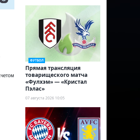
е
ФУТБОЛ
Прямая трансляция
товарищеского матча
счетом
«Фулхэм» — «Кристал
Пэлас»
07 августа 2026 10:05