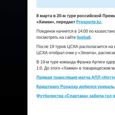
8 марта в 20-м туре российской Пре
«Химки», передает
Prosports.kz
.
Поединок начнется в 14:00 по казахста
посмотреть на сайте
liveball
.
После 19 туров ЦСКА располагается на 
ЦСКА отобрал очки у «Зенита», расписа
В 19-м туре команда Франка Артиги од
1:0. До этого «Химки» в товарищеском м
Прямая трансляция матча АПЛ «Нотт
Криштиану Роналду добился уникальн
Футболистка «Спартака» забила гол 