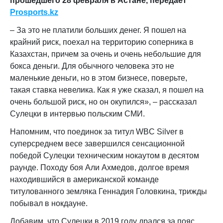
прошедшего 28 февраля в Астане, передает
Prosports
.
kz
– За это не платили больших денег. Я пошел на
крайний риск, поехал на территорию соперника в
Казахстан, причем за очень и очень небольшие для
бокса деньги. Для обычного человека это не
маленькие деньги, но в этом бизнесе, поверьте,
такая ставка невелика. Как я уже сказал, я пошел на
очень большой риск, но он окупился», – рассказал
Сулецки в интервью польским СМИ.
Напомним, что поединок за титул WBC Silver в
суперсреднем весе завершился сенсационной
победой Сулецки техническим нокаутом в десятом
раунде. Походу боя Али Ахмедов, долгое время
находившийся в американской команде
титулованного земляка Геннадия Головкина, трижды
побывал в нокдауне.
Добавим, что Сулецки в 2019 году дрался за пояс