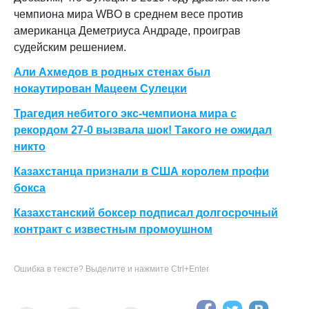
чемпиона мира WBO в среднем весе против
американца Деметриуса Андраде, проиграв
судейским решением.
Али Ахмедов в родных стенах был
нокаутирован Мацеем Сулецки
Трагедия небитого экс-чемпиона мира с
рекордом 27-0 вызвала шок! Такого не ожидал
никто
Казахстанца признали в США королем профи
бокса
Казахстанский боксер подписал долгосрочный
контракт с известным промоушном
Ошибка в тексте? Выделите и нажмите Ctrl+Enter