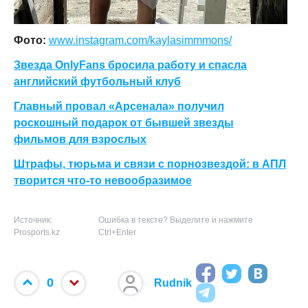
Фото:
www.instagram.com/kaylasimmmons/
Звезда OnlyFans бросила работу и спасла
английский футбольный клуб
Главный провал «Арсенала» получил
роскошный подарок от бывшей звезды
фильмов для взрослых
Штрафы, тюрьма и связи с порнозвездой: в АПЛ
творится что-то невообразимое
Источник:
Ошибка в тексте? Выделите и нажмите
Prosports.kz
Ctrl+Enter
0
Rudnik