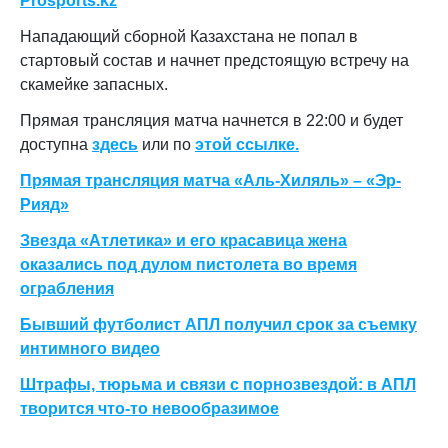
Prosports
.
kz
Нападающий сборной Казахстана не попал в
стартовый состав и начнет предстоящую встречу на
скамейке запасных.
Прямая трансляция матча начнется в 22:00 и будет
доступна
здесь
или по
этой ссылке.
Прямая трансляция матча «Аль-Хиляль» – «Эр-
Рияд»
Звезда «Атлетика» и его красавица жена
оказались под дулом пистолета во время
ограбления
Бывший футболист АПЛ получил срок за съемку
интимного видео
Штрафы, тюрьма и связи с порнозвездой: в АПЛ
творится что-то невообразимое