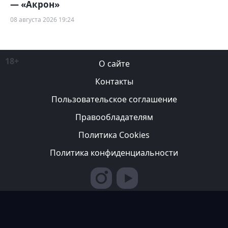
— «Акрон»
08 августа 2026 19:24
18+
О сайте
Контакты
Пользовательское соглашение
Правообладателям
Политика Cookies
Политика конфиденциальности
Редакция вправе не вступать в переписку с авторами, не
возвращать фотографии и не рецензировать рукописи. За
содержание рекламных публикаций ответственность несет
рекламодатель. Редакция не всегда разделяет мнение авторов.