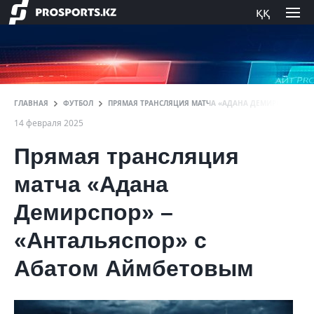
ққ
ГЛАВНАЯ
ФУТБОЛ
ПРЯМАЯ ТРАНСЛЯЦИЯ МАТЧА «АДАНА ДЕМИРСПОР» – «
14 февраля 2025
Прямая трансляция
матча «Адана
Демирспор» –
«Антальяспор» с
Абатом Аймбетовым