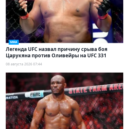
ММА
Легенда UFC назвал причину срыва боя
Царукяна против Оливейры на UFC 331
08 августа 2026 07:44