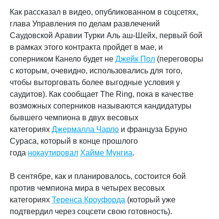
Как рассказал в видео, опубликованном в соцсетях,
глава Управления по делам развлечений
Саудовской Аравии Турки Аль аш-Шейх, первый бой
в рамках этого контракта пройдет в мае, и
соперником Канело будет не
Джейк Пол
(переговоры
с которым, очевидно, использовались для того,
чтобы выторговать более выгодные условия у
саудитов). Как сообщает The Ring, пока в качестве
возможных соперников называются кандидатуры
бывшего чемпиона в двух весовых
категориях
Джермалла Чарло
и француза Бруно
Сураса, который в конце прошлого
года
нокаутировал
Хайме Мунгиа
.
В сентябре, как и планировалось, состоится бой
против чемпиона мира в четырех весовых
категориях
Теренса Кроуфорда
(который уже
подтвердил через соцсети свою готовность).