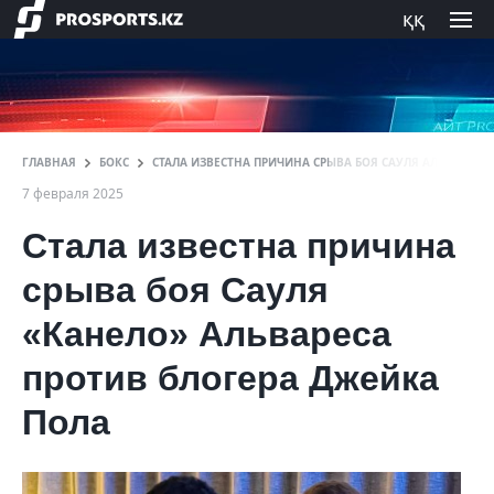
ққ
ГЛАВНАЯ
БОКС
СТАЛА ИЗВЕСТНА ПРИЧИНА СРЫВА БОЯ САУЛЯ АЛЬВАРЕСА
7 февраля 2025
Стала известна причина
срыва боя Сауля
«Канело» Альвареса
против блогера Джейка
Пола