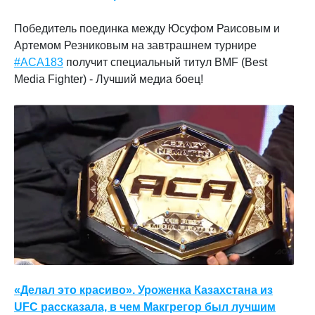
Победитель поединка между Юсуфом Раисовым и
Артемом Резниковым на завтрашнем турнире
#ACA183
получит специальный титул BMF (Best
Media Fighter) - Лучший медиа боец!
«Делал это красиво». Уроженка Казахстана из
UFC рассказала, в чем Макгрегор был лучшим