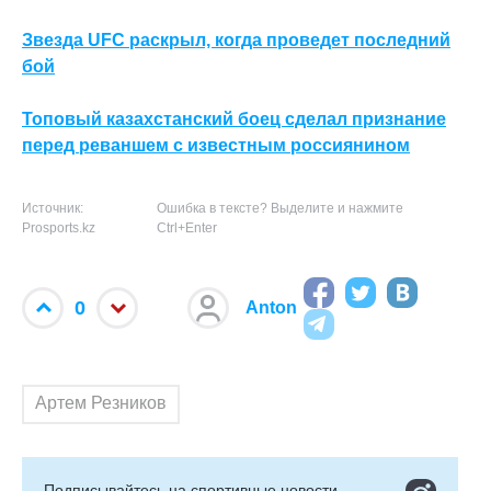
Звезда UFC раскрыл, когда проведет последний
бой
Топовый казахстанский боец сделал признание
перед реваншем с известным россиянином
Источник:
Ошибка в тексте? Выделите и нажмите
Prosports.kz
Ctrl+Enter
0
Anton
Артем Резников
Подписывайтесь на cпортивные новости