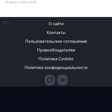
05 августа 2026 20:56
18+
О сайте
Контакты
Пользовательское соглашение
Правообладателям
Политика Cookies
Политика конфиденциальности
Редакция вправе не вступать в переписку с авторами, не
возвращать фотографии и не рецензировать рукописи. За
содержание рекламных публикаций ответственность несет
рекламодатель. Редакция не всегда разделяет мнение авторов.
© 2007-2026 ТОО ИА «Казахстан Спортивный»